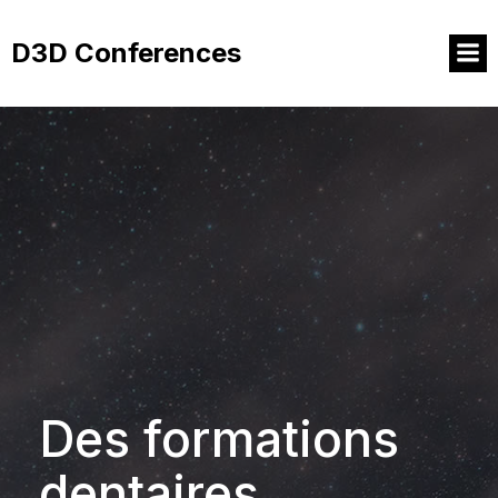
Aller
au
D3D Conferences
contenu
Des formations
dentaires