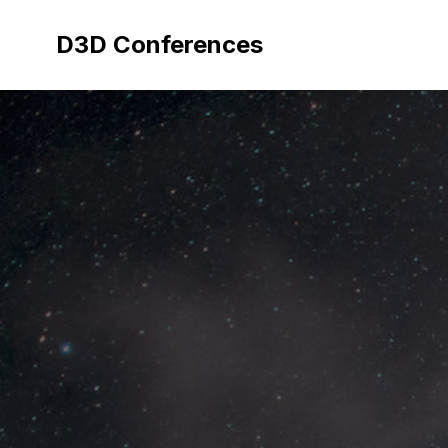
Aller
au
D3D Conferences
contenu