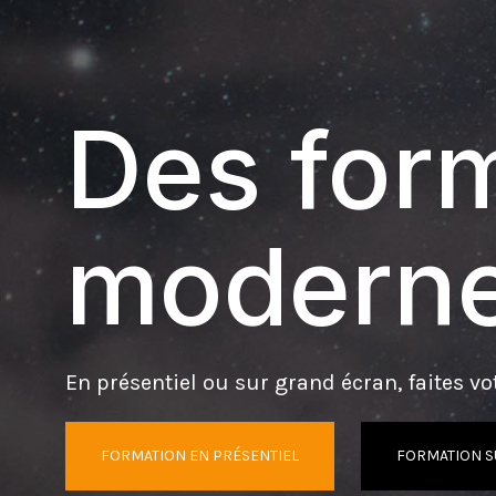
Des form
moderne
En présentiel ou sur grand écran, faites vot
FORMATION EN PRÉSENTIEL
FORMATION S