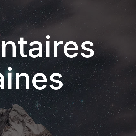
ntaires
aines