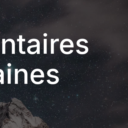
ntaires
aines