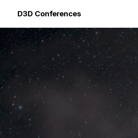
Aller
au
D3D Conferences
contenu