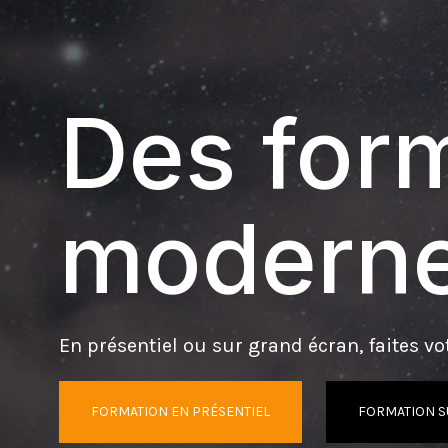
Des form
moderne
En présentiel ou sur grand écran, faites vot
FORMATION EN PRÉSENTIEL
FORMATION S