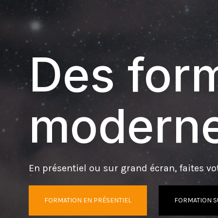
Des form
moderne
En présentiel ou sur grand écran, faites vot
FORMATION EN PRÉSENTIEL
FORMATION S