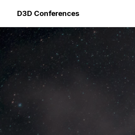
Aller
au
D3D Conferences
contenu