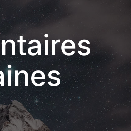
ntaires
aines