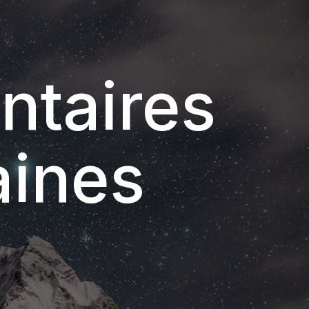
ntaires
aines