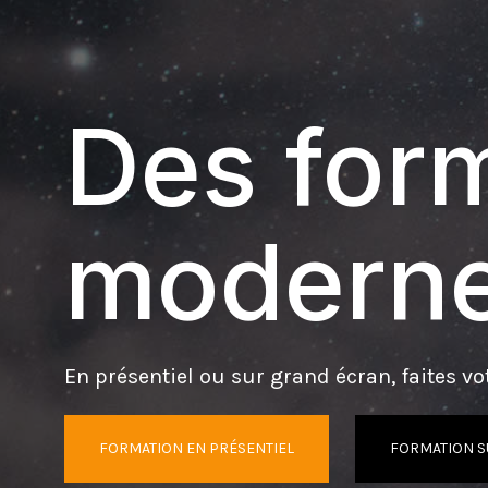
Des form
moderne
En présentiel ou sur grand écran, faites vot
FORMATION EN PRÉSENTIEL
FORMATION S