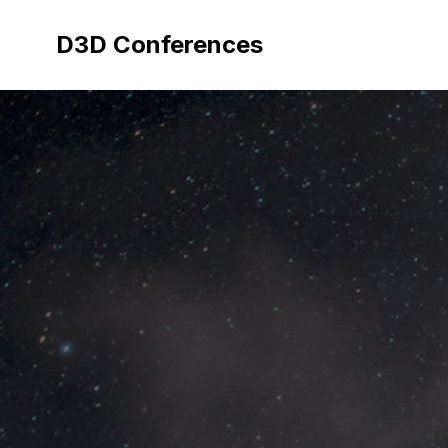
Aller
au
D3D Conferences
contenu