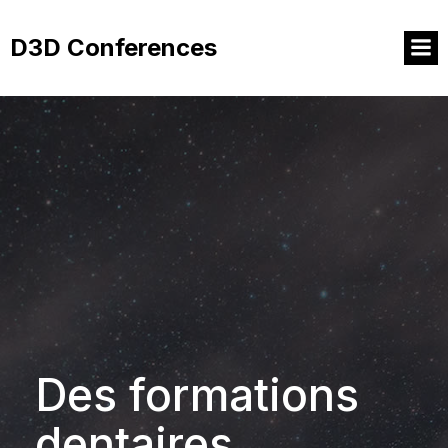
Aller
au
D3D Conferences
contenu
Des formations
dentaires