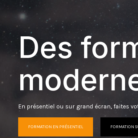
Des form
moderne
En présentiel ou sur grand écran, faites vot
FORMATION EN PRÉSENTIEL
FORMATION S