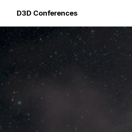
Aller
au
D3D Conferences
contenu