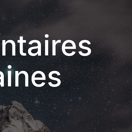
ntaires
aines