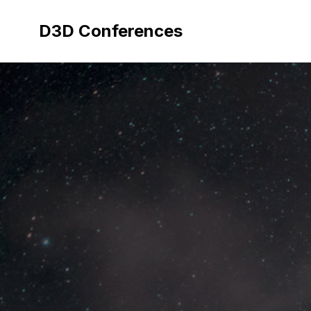
Aller
au
D3D Conferences
contenu