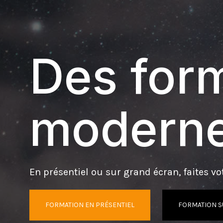
Des form
moderne
En présentiel ou sur grand écran, faites vot
FORMATION EN PRÉSENTIEL
FORMATION S