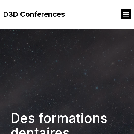
Aller
au
D3D Conferences
contenu
Des formations
dentaires