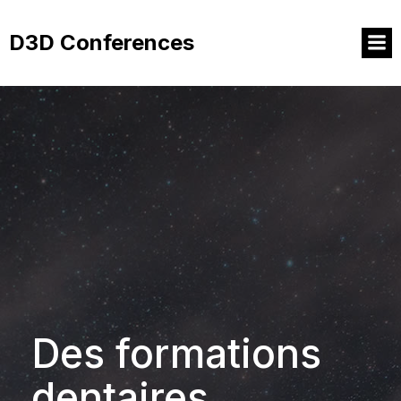
Aller
au
D3D Conferences
contenu
Des formations
dentaires