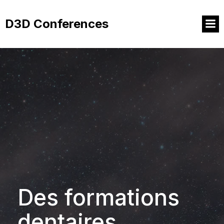
Aller
au
D3D Conferences
contenu
Des formations
dentaires