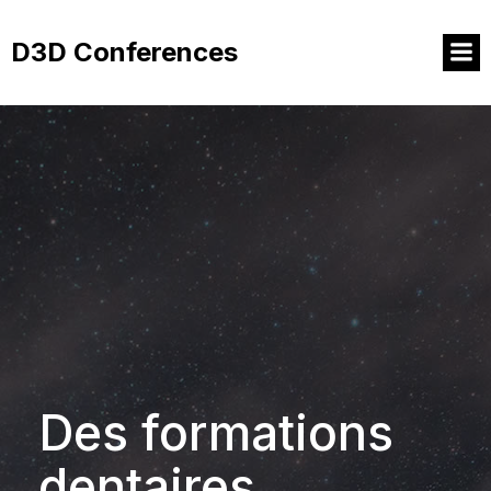
Aller
au
D3D Conferences
contenu
Des formations
dentaires