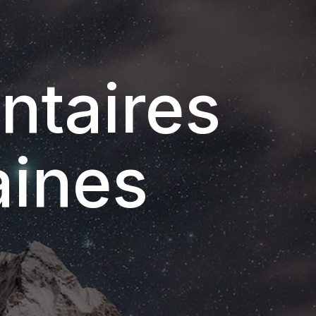
ntaires
aines