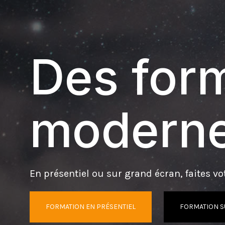
Des form
moderne
En présentiel ou sur grand écran, faites vot
FORMATION EN PRÉSENTIEL
FORMATION S