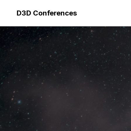
Aller
au
D3D Conferences
contenu