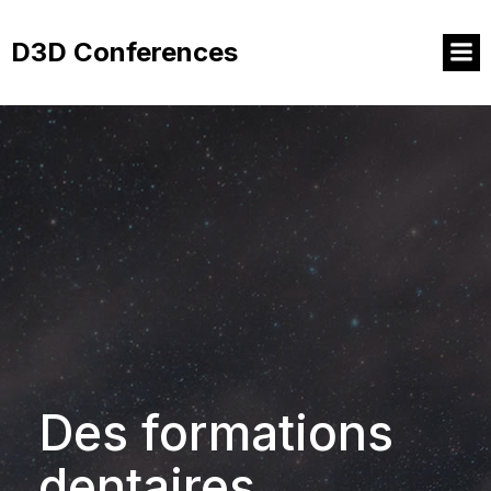
Aller
au
D3D Conferences
contenu
Des formations
dentaires