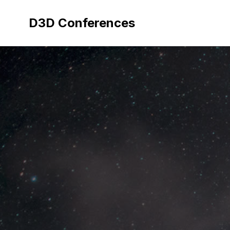
Aller
au
D3D Conferences
contenu