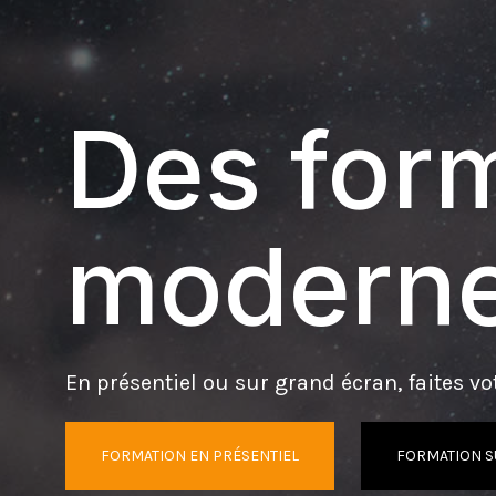
Des form
moderne
En présentiel ou sur grand écran, faites vot
FORMATION EN PRÉSENTIEL
FORMATION S