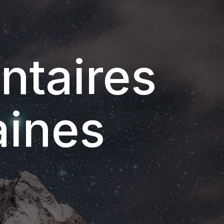
ntaires
aines