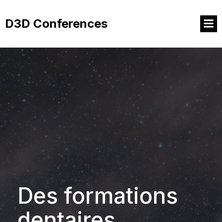
Aller
au
D3D Conferences
contenu
Des formations
dentaires