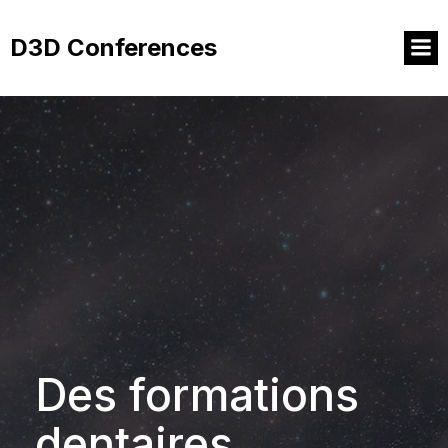
Aller
au
D3D Conferences
contenu
Des formations
dentaires