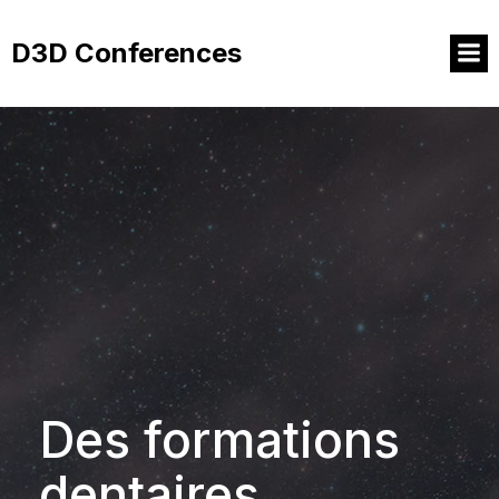
Aller
au
D3D Conferences
contenu
Des formations
dentaires