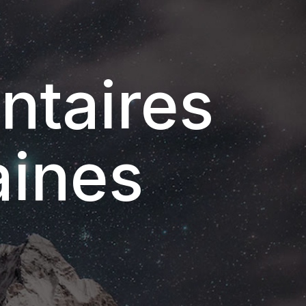
ntaires
aines