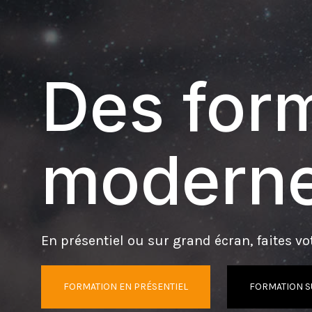
Des form
moderne
En présentiel ou sur grand écran, faites vot
FORMATION EN PRÉSENTIEL
FORMATION S