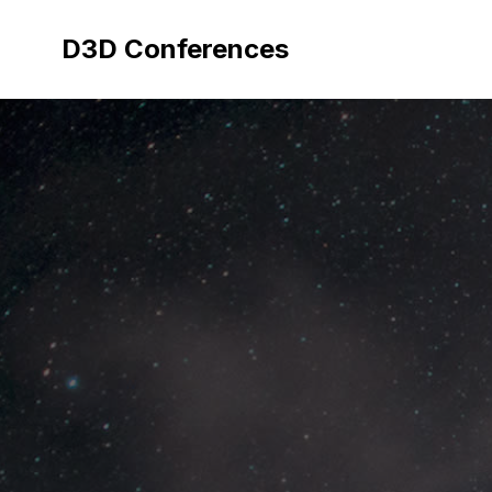
Aller
au
D3D Conferences
contenu