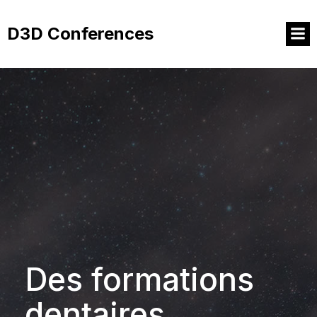
Aller
au
D3D Conferences
contenu
Des formations
dentaires