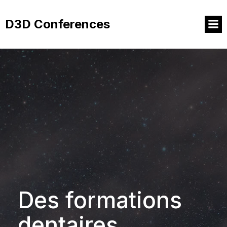
Aller
au
D3D Conferences
contenu
Des formations
dentaires