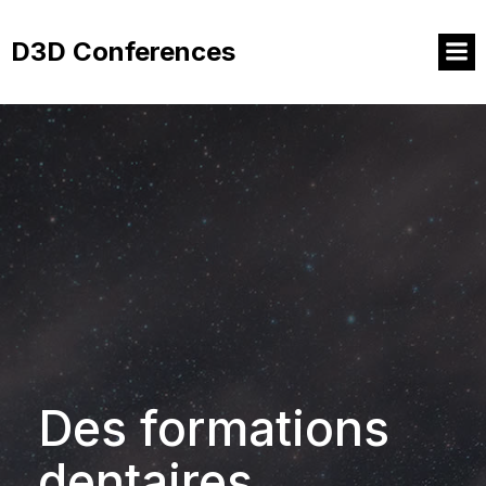
Aller
au
D3D Conferences
contenu
Des formations
dentaires