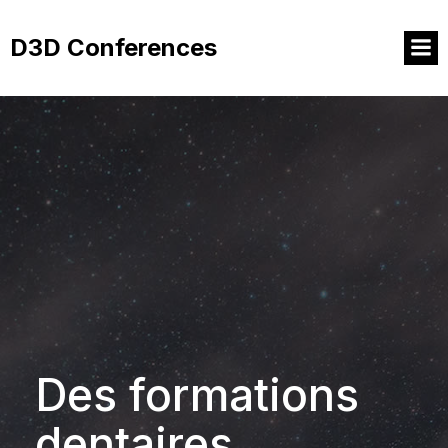
Aller
au
D3D Conferences
contenu
Des formations
dentaires