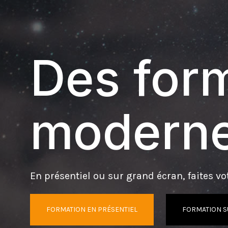
Des form
moderne
En présentiel ou sur grand écran, faites vot
FORMATION EN PRÉSENTIEL
FORMATION S