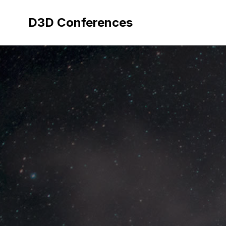
Aller
au
D3D Conferences
contenu