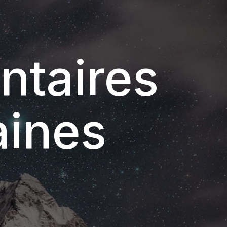
ntaires
aines