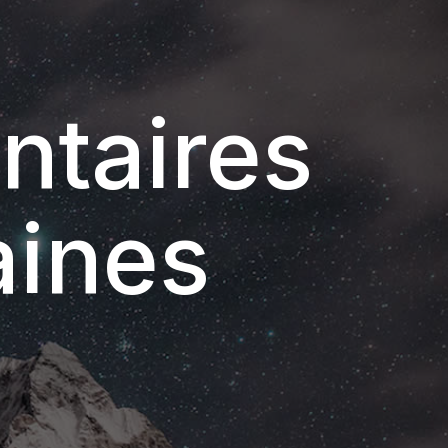
ntaires
aines