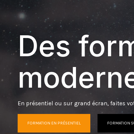
Des form
moderne
En présentiel ou sur grand écran, faites vot
FORMATION EN PRÉSENTIEL
FORMATION S