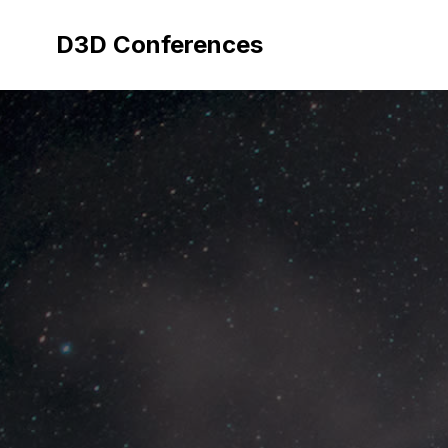
Aller
au
D3D Conferences
contenu