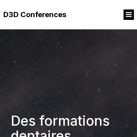
Aller
au
D3D Conferences
contenu
Des formations
dentaires