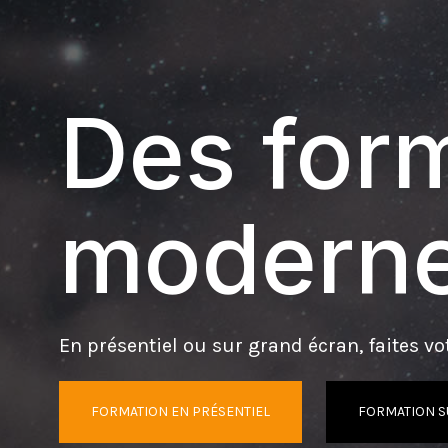
Des form
moderne
En présentiel ou sur grand écran, faites vot
FORMATION EN PRÉSENTIEL
FORMATION S