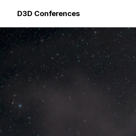
Aller
au
D3D Conferences
contenu