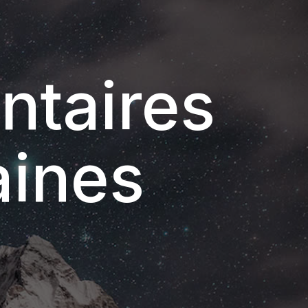
ntaires
aines