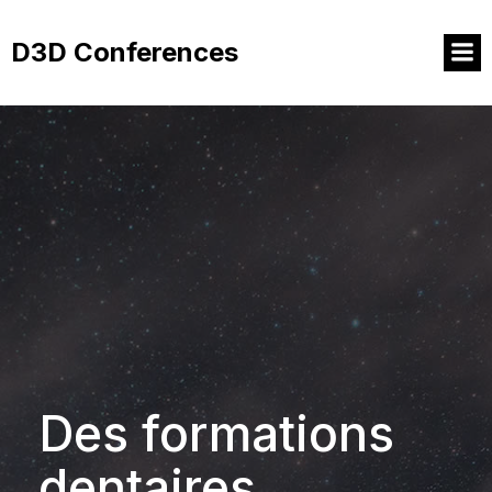
Aller
au
D3D Conferences
contenu
Des formations
dentaires