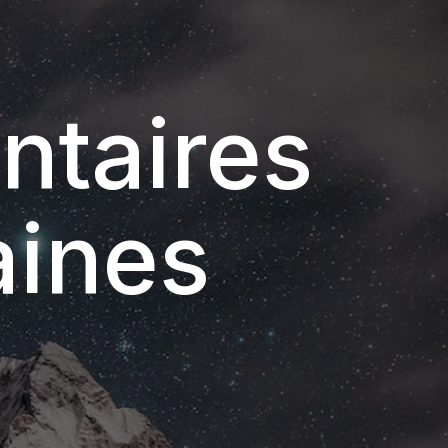
ntaires
aines