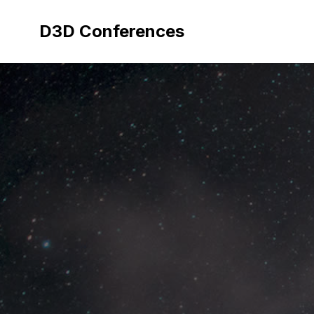
Aller
au
D3D Conferences
contenu