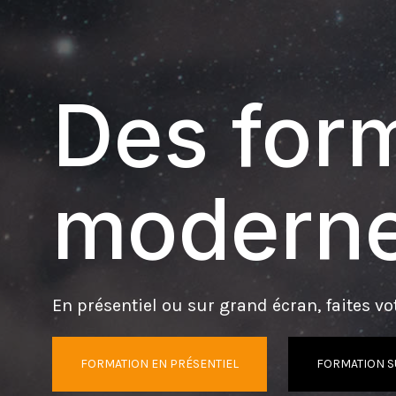
Des form
moderne
En présentiel ou sur grand écran, faites vot
FORMATION EN PRÉSENTIEL
FORMATION S