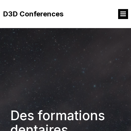
Aller
au
D3D Conferences
contenu
Des formations
dentaires