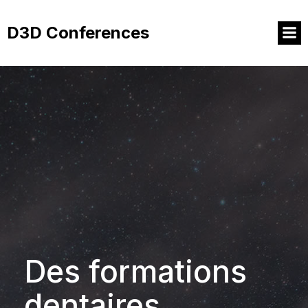
Aller
au
D3D Conferences
contenu
Des formations
dentaires