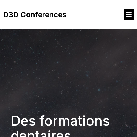
Aller
au
D3D Conferences
contenu
Des formations
dentaires