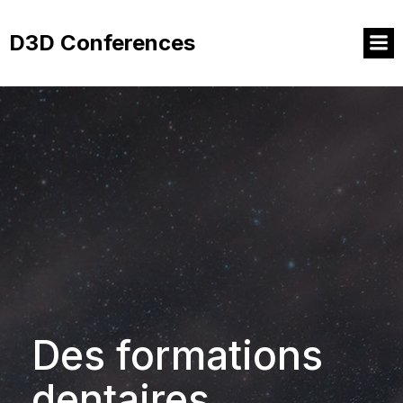
Aller
au
D3D Conferences
contenu
Des formations
dentaires