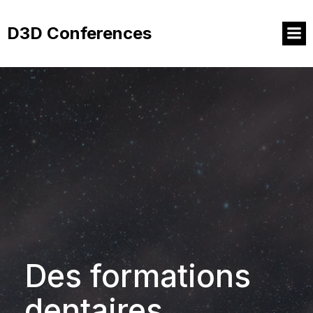
Aller
au
D3D Conferences
contenu
Des formations
dentaires