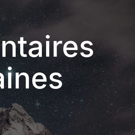
ntaires
aines