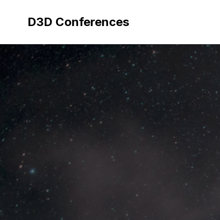
Aller
au
D3D Conferences
contenu