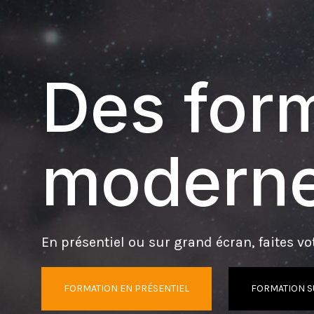
Des form
moderne
En présentiel ou sur grand écran, faites vot
FORMATION EN PRÉSENTIEL
FORMATION S