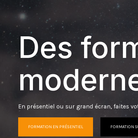
Des form
moderne
En présentiel ou sur grand écran, faites vot
FORMATION EN PRÉSENTIEL
FORMATION S