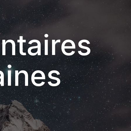
ntaires
aines