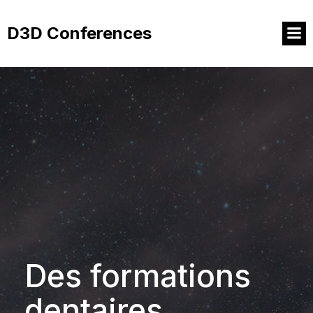
Aller
au
D3D Conferences
contenu
Des formations
dentaires