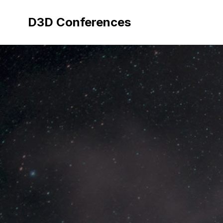
Aller
au
D3D Conferences
contenu