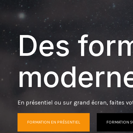
Des form
moderne
En présentiel ou sur grand écran, faites vot
FORMATION EN PRÉSENTIEL
FORMATION S