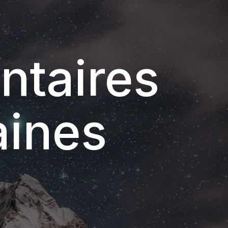
ntaires
aines