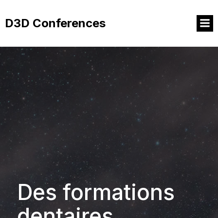
Aller
au
D3D Conferences
contenu
Des formations
dentaires