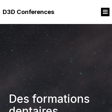
Aller
au
D3D Conferences
contenu
Des formations
dentaires