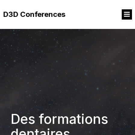
Aller
au
D3D Conferences
contenu
Des formations
dentaires